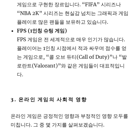
게임으로 구현한 장르입니다. “FIFA” 시리즈나
“NBA 2K” 시리즈는 현실감 넘치는 그래픽과 게임
플레이로 많은 팬들을 보유하고 있습니다.
FPS (1인칭 슈팅 게임)
FPS 게임은 전 세계적으로 매우 인기가 많습니다.
플레이어는 1인칭 시점에서 적과 싸우며 점수를 얻
는 게임으로, “콜 오브 듀티(Call of Duty)”나 “발
로란트(Valorant)”와 같은 게임들이 대표적입니
다.
3. 온라인 게임의 사회적 영향
온라인 게임은 긍정적인 영향과 부정적인 영향 모두를
미칩니다. 그 중 몇 가지를 살펴보겠습니다.