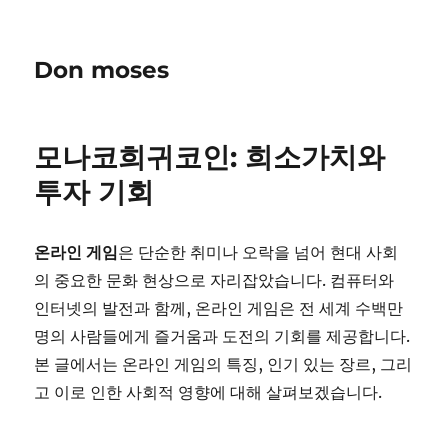
Don moses
모나코희귀코인: 희소가치와
투자 기회
온라인 게임
은 단순한 취미나 오락을 넘어 현대 사회
의 중요한 문화 현상으로 자리잡았습니다. 컴퓨터와
인터넷의 발전과 함께, 온라인 게임은 전 세계 수백만
명의 사람들에게 즐거움과 도전의 기회를 제공합니다.
본 글에서는 온라인 게임의 특징, 인기 있는 장르, 그리
고 이로 인한 사회적 영향에 대해 살펴보겠습니다.