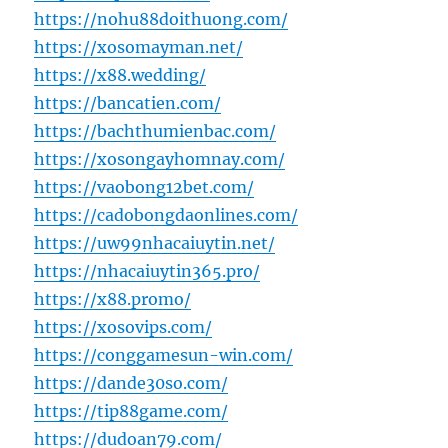
https://nohu88doithuong.com/
https://xosomayman.net/
https://x88.wedding/
https://bancatien.com/
https://bachthumienbac.com/
https://xosongayhomnay.com/
https://vaobong12bet.com/
https://cadobongdaonlines.com/
https://uw99nhacaiuytin.net/
https://nhacaiuytin365.pro/
https://x88.promo/
https://xosovips.com/
https://conggamesun-win.com/
https://dande30so.com/
https://tip88game.com/
https://dudoan79.com/