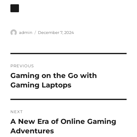
Author
Posted
admin
December 7, 2024
on
Post
PREVIOUS
navigation
Gaming on the Go with
Previous
post:
Gaming Laptops
NEXT
A New Era of Online Gaming
Next
post:
Adventures