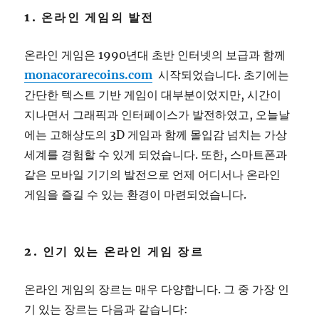
1. 온라인 게임의 발전
온라인 게임은 1990년대 초반 인터넷의 보급과 함께
monacorarecoins.com
시작되었습니다. 초기에는
간단한 텍스트 기반 게임이 대부분이었지만, 시간이
지나면서 그래픽과 인터페이스가 발전하였고, 오늘날
에는 고해상도의 3D 게임과 함께 몰입감 넘치는 가상
세계를 경험할 수 있게 되었습니다. 또한, 스마트폰과
같은 모바일 기기의 발전으로 언제 어디서나 온라인
게임을 즐길 수 있는 환경이 마련되었습니다.
2. 인기 있는 온라인 게임 장르
온라인 게임의 장르는 매우 다양합니다. 그 중 가장 인
기 있는 장르는 다음과 같습니다: