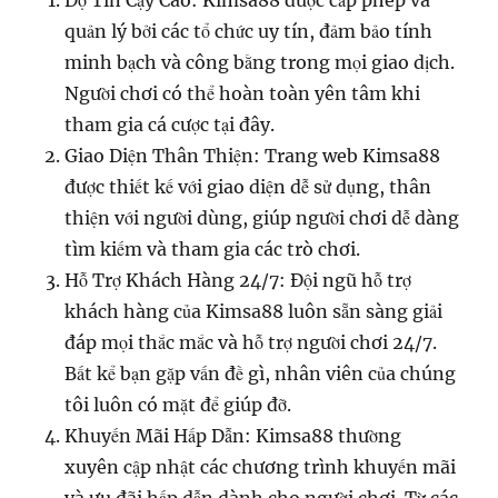
Độ Tin Cậy Cao: Kimsa88 được cấp phép và
quản lý bởi các tổ chức uy tín, đảm bảo tính
minh bạch và công bằng trong mọi giao dịch.
Người chơi có thể hoàn toàn yên tâm khi
tham gia cá cược tại đây.
Giao Diện Thân Thiện: Trang web Kimsa88
được thiết kế với giao diện dễ sử dụng, thân
thiện với người dùng, giúp người chơi dễ dàng
tìm kiếm và tham gia các trò chơi.
Hỗ Trợ Khách Hàng 24/7: Đội ngũ hỗ trợ
khách hàng của Kimsa88 luôn sẵn sàng giải
đáp mọi thắc mắc và hỗ trợ người chơi 24/7.
Bất kể bạn gặp vấn đề gì, nhân viên của chúng
tôi luôn có mặt để giúp đỡ.
Khuyến Mãi Hấp Dẫn: Kimsa88 thường
xuyên cập nhật các chương trình khuyến mãi