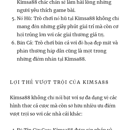
Kimsa88 chắc chắn sẽ làm hài lòng những
người yêu thích game bài.
Nổ Hũ: Trò chơi nổ hũ tại Kimsa88 không chỉ
mang đến những giây phút giải trí mà còn cơ
hội trúng lớn với các giải thưởng giá trị.
Bắn Cá: Trò chơi bắn cá với đồ họa đẹp mắt và
phần thưởng hấp dẫn cũng là một trong
những điểm nhấn tại Kimsa88.
LỢI THẾ VƯỢT TRỘI CỦA KIMSA88
Kimsa88 không chỉ nổi bật với sự đa dạng về các
hình thức cá cược mà còn sở hữu nhiều ưu điểm
vượt trội so với các nhà cái khác: