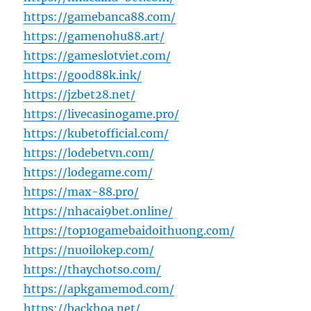
https://gamebanca88.com/
https://gamenohu88.art/
https://gameslotviet.com/
https://good88k.ink/
https://jzbet28.net/
https://livecasinogame.pro/
https://kubetofficial.com/
https://lodebetvn.com/
https://lodegame.com/
https://max-88.pro/
https://nhacai9bet.online/
https://top10gamebaidoithuong.com/
https://nuoilokep.com/
https://thaychotso.com/
https://apkgamemod.com/
https://backhoa.net/