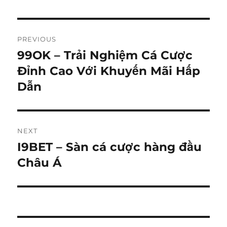
Post
PREVIOUS
navigation
99OK – Trải Nghiệm Cá Cược
Previous
post:
Đỉnh Cao Với Khuyến Mãi Hấp
Dẫn
NEXT
I9BET – Sàn cá cược hàng đầu
Next
post:
Châu Á